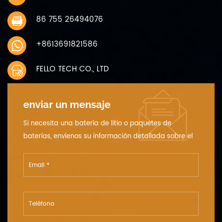
temperatura de
86 755 26494076
almacenamiento 1 mes -10 ~ 45
℃ carga al 40% ~ 50% de la
capacidad cuando se almacena
+8613691821586
6 meses -10 ~ 30 ℃ 12 humedad
de almacenamiento 45% ~ 75 ％
FELLO TECH CO., LTD
humedad relativa 13 peso aprox
6g 14 ciclo de vida 300 veces
capacidad≥80%
enviar un mensaje
Si necesita una batería de litio o paquetes de
baterías, envíenos su información detallada sobre el
voltaje, la capacidad y el tamaño.