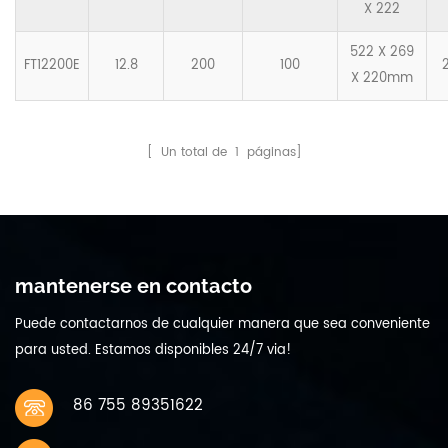
X 222
522 X 269
FT12200E
12.8
200
100
X 220mm
[ Un total de
1
páginas]
mantenerse en contacto
Puede contactarnos de cualquier manera que sea conveniente
para usted. Estamos disponibles 24/7 via!
86 755 89351622