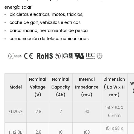
energía solar
bicicletas eléctricas, motos, triciclos,
coche de golf, vehículos eléctricos
barco marino, herramientas de pesca
comunicación de telecomunicaciones
Nominal
Nominal
Internal
Dimension
W
Model
Voltage
Capacity
Impedance
( L x W x H
(V)
(Ah)
(mΩ)
mm)
151 X 94 X
FT1207E
12.8
7
90
65mm
151 x 98 x
FT1210E
12.8
10
100