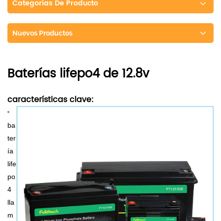
Categorías De Producto
Nuevos Productos
Baterías lifepo4 de 12.8v
características clave:
ba
ter
ía
life
po
4
lla
m