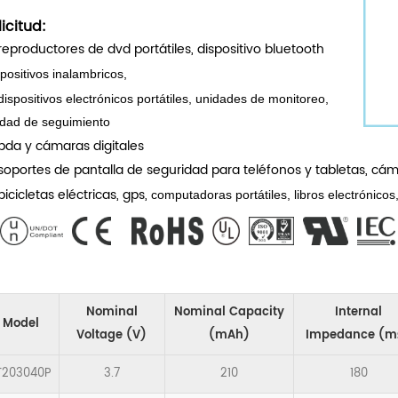
licitud:
reproductores de dvd portátiles,
dispositivo bluetooth
positivos inalambricos,
dispositivos electrónicos portátiles,
unidades de monitoreo,
idad de seguimiento
pda y cámaras digitales
soportes de pantalla de seguridad para teléfonos y tabletas, cám
bicicletas eléctricas, gps,
computadoras portátiles, libros electrónicos
Nominal
Nominal Capacity
Internal
Model
Voltage (V)
(mAh)
Impedance (m
T203040P
3.7
210
180