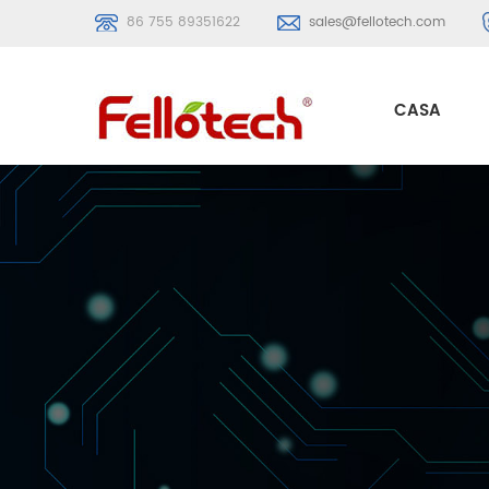
86 755 89351622
sales@fellotech.com
CASA