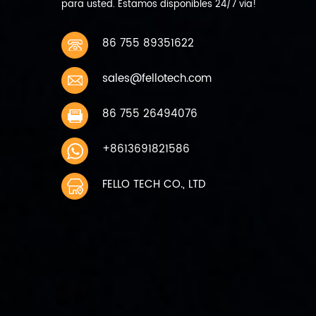
para usted. Estamos disponibles 24/7 via!
86 755 89351622
sales@fellotech.com
86 755 26494076
+8613691821586
FELLO TECH CO., LTD