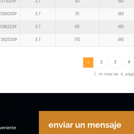
T371025P
3.7
50
180
T381030P
3.7
70
180
T381223P
3.7
65
180
T382030P
3.7
170
180
2
3
4
1
[ Un total de
4
pági
enviar un mensaje
veniente