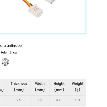
ara antirrobo
, telemática
Thickness
Width
Height
Weight
Ω)
(mm)
(mm)
(mm)
(g)
2.5
36.0
40.5
5.0