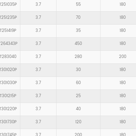
T251035P
3.7
55
180
T251235P
3.7
70
180
T251419P
3.7
35
180
T264343P
3.7
450
180
FT283040
3.7
280
200
T301020P
3.7
30
180
T301030P
3.7
60
180
T301215P
3.7
25
180
T301220P
3.7
40
180
T301730P
3.7
120
180
T301745P
3.7
200
180