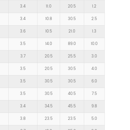
3.4
11.0
20.5
1.2
3.4
10.8
30.5
2.5
3.6
10.5
21.0
1.3
3.5
14.0
89.0
10.0
3.7
20.5
25.5
3.0
3.5
20.5
30.5
4.0
3.5
30.5
30.5
6.0
3.5
30.5
40.5
7.5
3.4
34.5
45.5
9.8
3.8
23.5
23.5
5.0