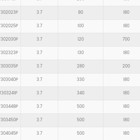
T302023P
3.7
80
180
T302025P
3.7
100
180
T302030P
3.7
120
700
T302323P
3.7
130
180
T303035P
3.7
280
200
T303040P
3.7
330
180
T303241P
3.7
340
180
T303448P
3.7
500
180
T303450P
3.7
500
180
T304045P
3.7
500
180