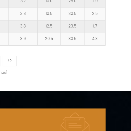
3.7
10.0
25.0
2.0
3.8
10.5
30.5
2.5
3.8
12.5
23.5
1.7
3.9
20.5
30.5
4.3
>>
nas]