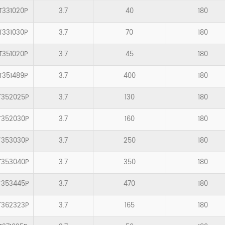
T331020P
3.7
40
180
T331030P
3.7
70
180
T351020P
3.7
45
180
T351489P
3.7
400
180
T352025P
3.7
130
180
T352030P
3.7
160
180
T353030P
3.7
250
180
T353040P
3.7
350
180
T353445P
3.7
470
180
T362323P
3.7
165
180