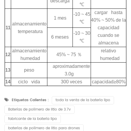
descarga
℃
cargar hasta
-10 ~ 45
1 mes
40% ~ 50% de la
℃
almacenamiento
11
capacidad
temperatura
-10 ~ 30
cuando se
6 meses
℃
almacena
almacenamiento
relativo
12
45% ~ 75
％
humedad
humedad
aproximadamente
13
peso
3.0g
14
ciclo vida
300 veces
capacidad≥80%
Etiquetas Calientes :
toda la venta de la batería lipo
Baterías de polímero de litio de 3.7v
fabricante de la batería lipo
baterías de polímero de litio para drones