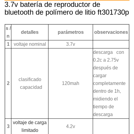
3.7v batería de reproductor de
bluetooth de polímero de litio ft301730p
s /
detalles
parámetros
observaciones
n
1
voltaje nominal
3.7v
descarga con
0.2c a 2.75v
después de
cargar
clasificado
2
120mah
completamente
capacidad
dentro de 1h,
midiendo el
tiempo de
descarga
voltaje de carga
3
4.2v
limitado