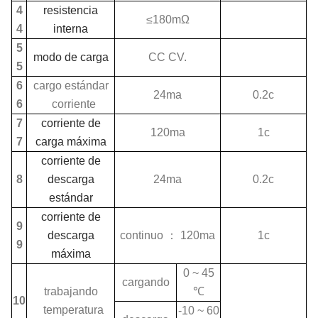
4
resistencia
≤180mΩ
4
interna
5
modo de carga
CC CV.
5
6
cargo estándar
24ma
0.2c
6
corriente
7
corriente de
120ma
1c
7
carga máxima
corriente de
8
descarga
24ma
0.2c
estándar
corriente de
9
descarga
continuo
：
120ma
1c
9
máxima
0 ~ 45
cargando
trabajando
℃
10
temperatura
-10 ~ 60