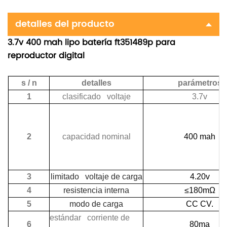
detalles del producto
3.7v 400 mah lipo batería ft351489p para
reproductor digital
s / n
detalles
parámetros
1
clasificado voltaje
3.7v
2
capacidad nominal
400 mah
3
limitado voltaje de carga
4.20v
4
resistencia interna
≤180mΩ
5
modo de carga
CC CV.
estándar corriente de
6
80ma