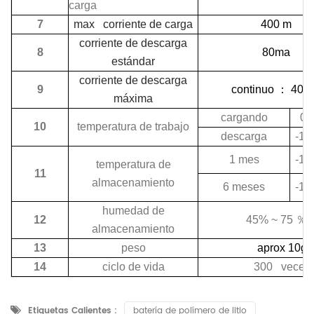
carga
7
max corriente de carga
400 m
corriente de descarga
8
80ma
estándar
corriente de descarga
9
continuo
：
400
máxima
cargando
0 
10
temperatura de trabajo
descarga
-10
1 mes
-10
temperatura de
11
almacenamiento
6 meses
-10
humedad de
12
45% ~ 75
％
almacenamiento
13
peso
aprox 10g
14
ciclo de vida
300 veces
Etiquetas Calientes :
batería de polímero de litio