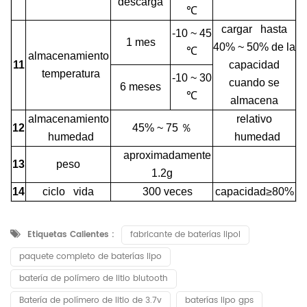
descarga
℃
cargar hasta
-10 ~ 45
1 mes
40% ~ 50% de la
℃
almacenamiento
11
capacidad
temperatura
-10 ~ 30
cuando se
6 meses
℃
almacena
almacenamiento
relativo
12
45% ~ 75
％
humedad
humedad
aproximadamente
13
peso
1.2g
14
ciclo vida
300 veces
capacidad≥80%
Etiquetas Calientes :
fabricante de baterías lipol
paquete completo de baterías lipo
batería de polímero de litio blutooth
Batería de polímero de litio de 3.7v
baterías lipo gps