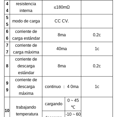
4
resistencia
≤180mΩ
4
interna
5
modo de carga
CC CV.
5
6
corriente de
8ma
0.2c
6
carga estándar
7
corriente de
40ma
1c
7
carga máxima
corriente de
8
descarga
8ma
0.2c
estándar
corriente de
9
descarga
continuo
： 4
0ma
1c
9
máxima
0 ~ 45
cargando
trabajando
℃
10
temperatura
-10 ~ 60