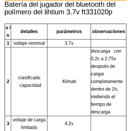
Batería del jugador del bluetooth del
polímero del lihtium 3.7v ft331020p
s /
detalles
parámetros
observaciones
n
1
voltaje nominal
3.7v
descarga con
0.2c a 2.75v
después de
cargar
clasificado
2
40mah
completamente
capacidad
dentro de 1h,
midiendo el
tiempo de
descarga
voltaje de carga
3
4.2v
limitado