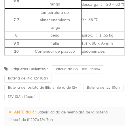
6 6
rango
descarga
-20 ~ 60
：
℃
temperatura de
0 ~ 35
7 7
almacenamiento
℃
rango
8
peso
aprox.
1
kg
：
.55
9 9
Talla
x 98 x
mm
151
95
10
Contendor de plastico
abdominales
Etiquetas Calientes :
Batería de 12v 10ah lifepo4
Batería de litio 12v 10ah
Batería de fosfato de litio y hierro de 12v
Batería de 12v 10ah
12V 10Ah lifepo4
ANTERIOR :
Batería ácida de reemplazo de la batería
lifepo4 de ft1207e 12v 7ah