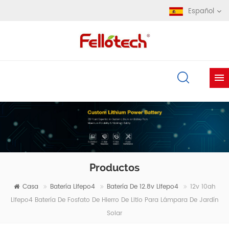
Español
Productos
Casa
Batería Lifepo4
Batería De 12.8v Lifepo4
12v 10ah
Lifepo4 Batería De Fosfato De Hierro De Litio Para Lámpara De Jardín
Solar