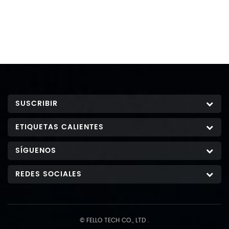
nominal típico 10ah descarga estándar （ 0.2c ） después de la
carga estándar mínimo 10ah 3 cargar cargar voltaje 14.6 ± 0.2v
cargar moe 0.2c a 14.6v, luego 14.6v a 0.02c (cc / cv) cargo
estándar corriente 2a corriente de carga maxima 5a voltaje de
corte de carga 14.6 ± 0.2v Voltaje de carga de flotador
recomendado (para uso en espera) 13.8 ± 0.1v 4 descarga
corriente de descarga estándar 2a corriente de descarga
continua máxima 10 a max. corriente de pulso 30 ma ( ＜ 30s)
voltaje de corte de descarga 2v 5 ciclo de vida ≥ 2000 ciclos
SUSCRIBIR
0.2c 100% dod 6 temperatura de operacion distancia cargar ： 0
~ 45 ℃ 60 ± 25% r.h. celda desnuda descarga ： -20 ~ 60 ℃ 7
ETIQUETAS CALIENTES
temperatura de almacenamiento distancia 0 ~ 35 ℃ 60 ± 25% r.h.
en el estado de envío 8 peso aprox. 1.65k sol 9 tamaño 77 x 170 x
SÍGUENOS
180 mm
REDES SOCIALES
© FELLO TECH CO., LTD .