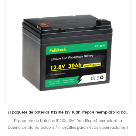
El paquete de baterías ft1210e 12v 10ah lifepo4 reemplazó la batería de plomo ácido
El paquete de baterías ft1210e 12v 10ah lifepo4 reemplazó la
batería de plomo ácido s / n detalles parámetros observaciones 1
nominal voltaje 12.8v voltaje medio de operación 2 capacidad