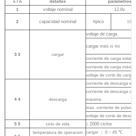
s / n
detalles
parámetros
1
voltaje nominal
12.8v
2
capacidad nominal
típico
10
a
voltaje de carga
cargar
mes
re
mi
3 3
cargar
corriente de carga estánd
corriente de carga máxim
voltaje de corte de carga
corriente de descarga es
corriente de descarga con
4 4
descarga
máxima
max. corriente de pulso
voltaje de corte de desca
5 5
ciclo de vida
≥
2000 ciclos
cargar
0 ~ 45
temperatura de operacion
：
℃