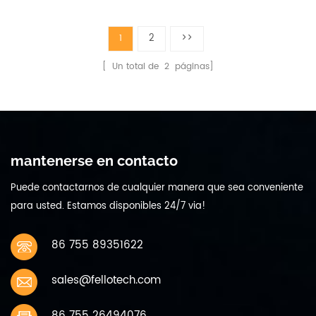
autofoto de lectura de punto de
inalámbrico, control remoto,
altavoz bluetooth
electrónica del automóvil
2
>>
1
[ Un total de
2
páginas]
mantenerse en contacto
Puede contactarnos de cualquier manera que sea conveniente
para usted. Estamos disponibles 24/7 via!
86 755 89351622
sales@fellotech.com
86 755 26494076