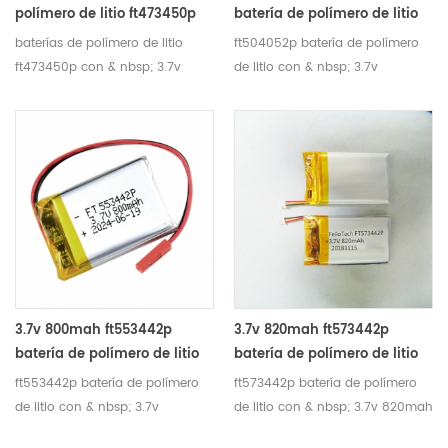
humedad 13 peso
45% ~ 75 ％ relativo humedad
polímero de litio ft473450p
batería de polímero de litio
aproximadamente 3.0g 14 ciclo
13 peso aproximadamente 1.8g
baterías de polímero de litio
ft504052p batería de polímero
vida 300 veces capacidad≥80%
14 ciclo vida 300 veces
ft473450p con & nbsp; 3.7v
de litio con & nbsp; 3.7v
capacidad≥80%
850mah para & nbsp; barra de
1100mah para & nbsp; vehículos
autofoto de lectura de punto de
solares, eléctricos, lámparas
altavoz bluetooth
3.7v 800mah ft553442p
3.7v 820mah ft573442p
batería de polímero de litio
batería de polímero de litio
ft553442p batería de polímero
ft573442p batería de polímero
de litio con & nbsp; 3.7v
de litio con & nbsp; 3.7v 820mah
800mah para & nbsp; barra de
para & nbsp; teclado