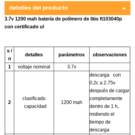
detalles del producto
3.7v 1200 mah batería de polímero de litio ft103040p
con certificado ul
s /
detalles
parámetros
observaciones
n
1
voltaje nominal
3.7v
descarga con
0.2c a 2.75v
después de cargar
clasificado
completamente
2
1200 mah
capacidad
dentro de 1 h,
midiendo el
tiempo de
descarga