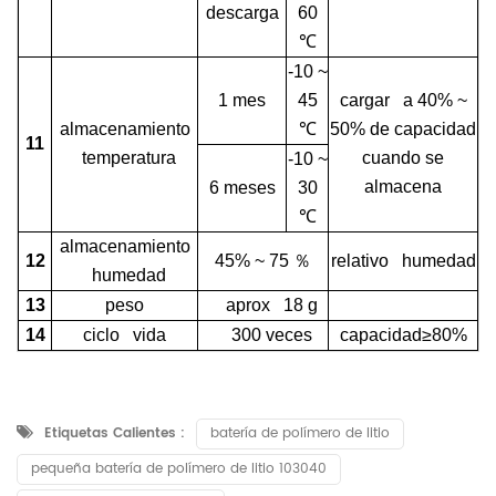
descarga
60
℃
-10 ~
1 mes
45
cargar a 40% ~
almacenamiento
℃
50% de capacidad
11
temperatura
cuando se
-10 ~
almacena
6 meses
30
℃
almacenamiento
12
45% ~ 75
％
relativo humedad
humedad
13
peso
aprox 18 g
14
ciclo vida
300 veces
capacidad≥80%
Etiquetas Calientes :
batería de polímero de litio
pequeña batería de polímero de litio 103040