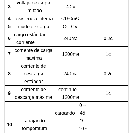
voltaje de carga
3
4.2v
limitado
4
resistencia interna
≤180mΩ
5
modo de carga
CC CV.
cargo estándar
6
240ma
0.2c
corriente
corriente de carga
7
1200ma
1c
maxima
corriente de
8
descarga
240ma
0.2c
estándar
corriente de
continuo
：
9
1c
descarga máxima
1200ma
0 ~
cargando
45
trabajando
℃
10
temperatura
-10 ~