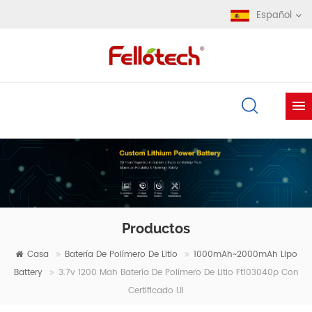
Español
Productos
Casa
Batería De Polímero De Litio
1000mAh~2000mAh Lipo
Battery
3.7v 1200 Mah Batería De Polímero De Litio Ft103040p Con
Certificado Ul