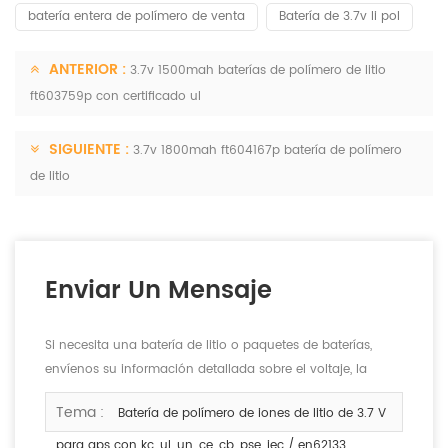
batería entera de polímero de venta
Batería de 3.7v li pol
ANTERIOR :
3.7v 1500mah baterías de polímero de litio
ft603759p con certificado ul
SIGUIENTE :
3.7v 1800mah ft604167p batería de polímero
de litio
Enviar Un Mensaje
Si necesita una batería de litio o paquetes de baterías,
envíenos su información detallada sobre el voltaje, la
capacidad y el tamaño.
Tema :
Batería de polímero de iones de litio de 3.7 V
para gps con kc, ul, un, ce, cb, pse, iec / en62133