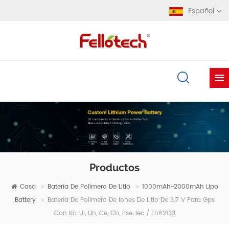
Español
Productos
Casa
Batería De Polímero De Litio
1000mAh~2000mAh Lipo
Battery
Batería De Polímero De Iones De Litio De 3.7 V Para Gps
Con Kc, Ul, Un, Ce, Cb, Pse, Iec / En62133