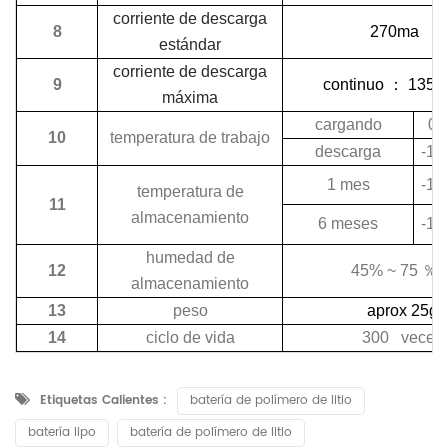
corriente de descarga
8
270ma
estándar
corriente de descarga
9
continuo
：
1350
máxima
cargando
0 
10
temperatura de trabajo
descarga
-10
1 mes
-10
temperatura de
11
almacenamiento
6 meses
-10
humedad de
12
45% ~ 75
％
almacenamiento
13
peso
aprox 25g
14
ciclo de vida
300 veces
Etiquetas Calientes :
batería de polímero de litio
batería lipo
batería de polímero de litio