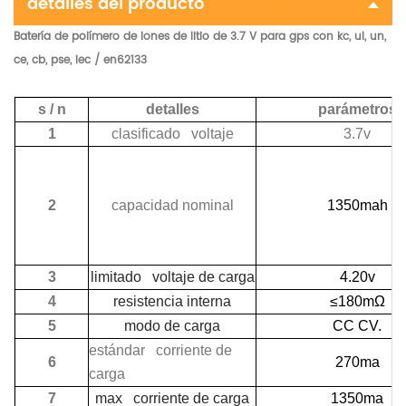
detalles del producto
Batería de polímero de iones de litio de 3.7 V para gps con kc, ul, un,
ce, cb, pse, iec / en62133
s / n
detalles
parámetros
1
clasificado voltaje
3.7v
2
capacidad nominal
1350mah
3
limitado voltaje de carga
4.20v
4
resistencia interna
≤180mΩ
5
modo de carga
CC CV.
estándar corriente de
6
270ma
carga
7
max corriente de carga
1350ma