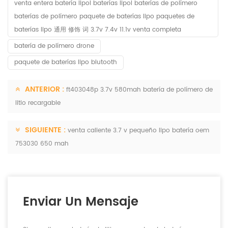
venta entera batería lipol baterías lipol baterías de polímero
baterías de polímero paquete de baterías lipo paquetes de
baterías lipo 通用 修饰 词 3.7v 7.4v 11.1v venta completa
batería de polímero drone
paquete de baterías lipo blutooth
ANTERIOR :
ft403048p 3.7v 580mah batería de polímero de
litio recargable
SIGUIENTE :
venta caliente 3.7 v pequeño lipo batería oem
753030 650 mah
Enviar Un Mensaje