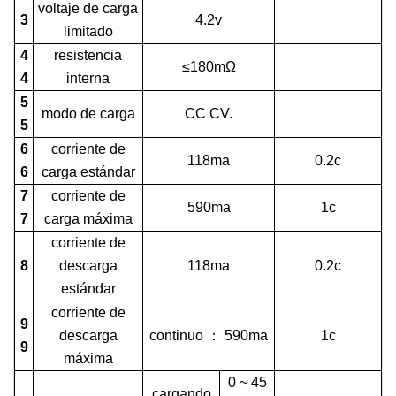
voltaje de carga
3
4.2v
limitado
4
resistencia
≤180mΩ
4
interna
5
modo de carga
CC CV.
5
6
corriente de
118ma
0.2c
6
carga estándar
7
corriente de
590ma
1c
7
carga máxima
corriente de
8
descarga
118ma
0.2c
estándar
corriente de
9
descarga
continuo
：
590ma
1c
9
máxima
0 ~ 45
cargando