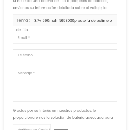
Si necesita una batería de litio o paquetes de baterías,
envíenos su información detallada sobre el voltaje, la
capacidad y el tamaño.
Tema :
3.7v 590mah ft683030p batería de polímero
de litio
Gracias por su interés en nuestros productos, le
proporcionaremos la solución de batería adecuada para
cumplir con sus requisitos.