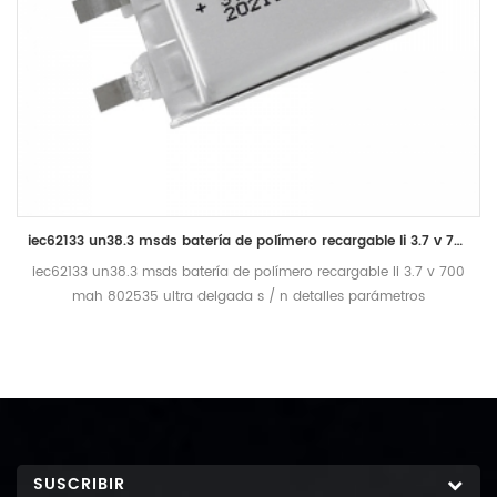
iec62133 un38.3 msds batería de polímero recargable li 3.7 v 700 mah 802535 ultra delgada
iec62133 un38.3 msds batería de polímero recargable li 3.7 v 700
mah 802535 ultra delgada s / n detalles parámetros
observaciones 1 clasificado voltaje 3.7v 2 capacidad nominal
700 mah descargue con 0.2c a 2.75v después de cargar
completamente dentro de 1h, midiendo el tiempo de descarga 3
limitado voltaje de carga 4.20v 4 resistencia interna ≤180mΩ 5
modo de carga CC CV. 6 estándar corriente de carga 140ma
0.2c 7 max corriente de carga 700ma 1c 8 corriente de descarga
estándar 140ma 0.2c 9 corriente de descarga máxima continuo
SUSCRIBIR
： 700ma 1c 10 temperatura de trabajo cargando 0 ~ 45 ℃