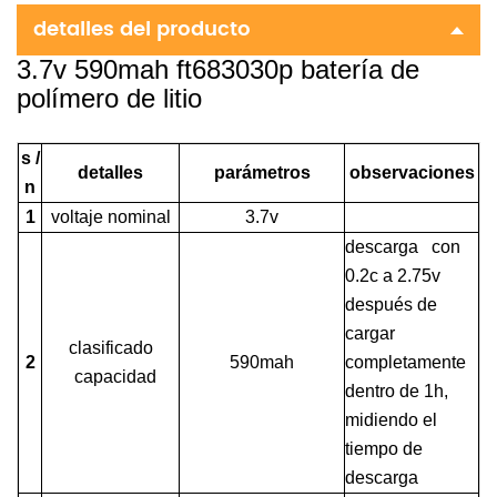
detalles del producto
3.7v 590mah ft683030p batería de
polímero de litio
s /
detalles
parámetros
observaciones
n
1
voltaje nominal
3.7v
descarga con
0.2c a 2.75v
después de
cargar
clasificado
2
590mah
completamente
capacidad
dentro de 1h,
midiendo el
tiempo de
descarga