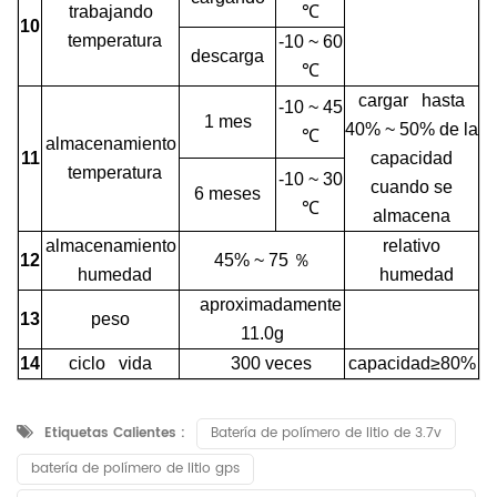
trabajando
℃
10
temperatura
-10 ~ 60
descarga
℃
cargar hasta
-10 ~ 45
1 mes
40% ~ 50% de la
℃
almacenamiento
11
capacidad
temperatura
-10 ~ 30
cuando se
6 meses
℃
almacena
almacenamiento
relativo
12
45% ~ 75
％
humedad
humedad
aproximadamente
13
peso
11.0g
14
ciclo vida
300 veces
capacidad≥80%
Etiquetas Calientes :
Batería de polímero de litio de 3.7v
batería de polímero de litio gps