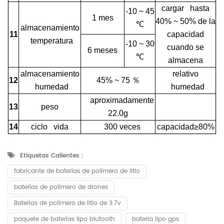
cargar hasta
-10 ~ 45
1 mes
40% ~ 50% de la
℃
almacenamiento
11
capacidad
temperatura
-10 ~ 30
cuando se
6 meses
℃
almacena
almacenamiento
relativo
12
45% ~ 75
％
humedad
humedad
aproximadamente
13
peso
22.0g
14
ciclo vida
300 veces
capacidad≥80%
Etiquetas Calientes :
fabricante de baterías de polímero de litio
baterías de polímero de drones
Baterías de polímero de litio de 3.7v
paquete de baterías lipo blutooth
batería lipo gps