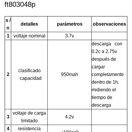
ft803048p
s /
detalles
parámetros
observaciones
n
1
voltaje nominal
3.7v
descarga con
0.2c a 2.75v
después de
cargar
clasificado
2
950mah
completamente
capacidad
dentro de 1h,
midiendo el
tiempo de
descarga
voltaje de carga
3
4.2v
limitado
4
resistencia