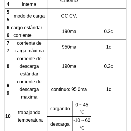
≤180mΩ
4
interna
5
modo de carga
CC CV.
5
6
cargo estándar
190ma
0.2c
6
corriente
7
corriente de
950ma
1c
7
carga máxima
corriente de
8
descarga
190ma
0.2c
estándar
corriente de
9
descarga
continuo: 95
0ma
1c
9
máxima
0 ~ 45
cargando
trabajando
℃
10
temperatura
-10 ~ 60
descarga
℃