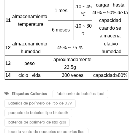
cargar hasta
-10 ~ 45
1 mes
40% ~ 50% de la
℃
almacenamiento
11
capacidad
temperatura
-10 ~ 30
cuando se
6 meses
℃
almacena
almacenamiento
relativo
12
45% ~ 75
％
humedad
humedad
aproximadamente
13
peso
23.5g
14
ciclo vida
300 veces
capacidad≥80%
Etiquetas Calientes :
fabricante de baterías lipol
Baterías de polímero de litio de 3.7v
paquete de baterías lipo blutooth
baterías de polímero de litio gps
toda la venta de paquetes de baterías lipo