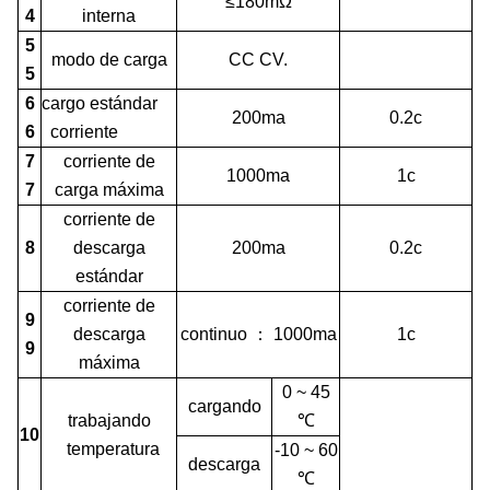
≤180mΩ
4
interna
5
modo de carga
CC CV.
5
6
cargo estándar
200ma
0.2c
6
corriente
7
corriente de
1000ma
1c
7
carga máxima
corriente de
8
descarga
200ma
0.2c
estándar
corriente de
9
descarga
continuo
：
1000ma
1c
9
máxima
0 ~ 45
cargando
trabajando
℃
10
temperatura
-10 ~ 60
descarga
℃