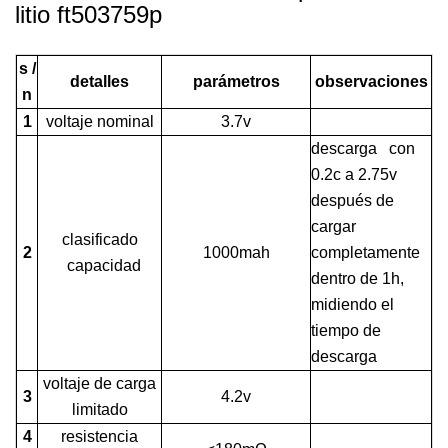
litio ft503759p
s /
detalles
parámetros
observaciones
n
1
voltaje nominal
3.7v
descarga con
0.2c a 2.75v
después de
cargar
clasificado
2
1000mah
completamente
capacidad
dentro de 1h,
midiendo el
tiempo de
descarga
voltaje de carga
3
4.2v
limitado
4
resistencia