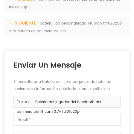
ft402020p
SIGUIENTE :
batería lipo personalizada 140mah ft402025p
3.7v batería de polímero de litio
Enviar Un Mensaje
Si necesita una batería de litio o paquetes de baterías,
envíenos su información detallada sobre el voltaje, la
capacidad y el tamaño.
Tema :
Batería del jugador del bluetooth del
polímero del lihtium 3.7v ft301020p