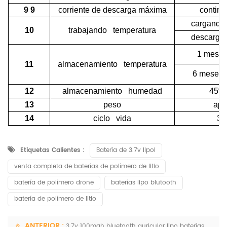
9 9
corriente de descarga máxima
continu
cargando
10
trabajando temperatura
descarga
1 mes
11
almacenamiento temperatura
6 meses
12
almacenamiento humedad
45% 
13
peso
apr
14
ciclo vida
30
Etiquetas Calientes :
Batería de 3.7v lipol
venta completa de baterías de polímero de litio
batería de polímero drone
baterías lipo blutooth
batería de polímero de litio
ANTERIOR :
3.7v 100mah bluetooth auricular lipo baterías