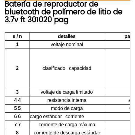
Batería de reproductor de
bluetooth de polímero de litio de
3.7v ft
301020
pag
s / n
detalles
pará
1
voltaje nominal
2
clasificado capacidad
3
3
voltaje de carga limitado
4 4
resistencia interna
≤1
5 5
modo de carga
CC
6 6
cargo estándar corriente
7 7
corriente de carga máxima
3
8
corriente de descarga estándar