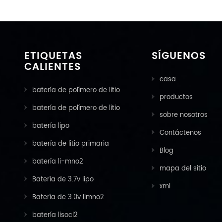
ominal 9 00mah Corriente
00m
de descarga de 0,5 mA a
desc
corte de 2,0 V, +25 o do
2.0v
corriente de descarga
d
estándar 0.5 mamá
ma
ETIQUETAS
SÍGUENOS
Corriente máxima
CALIENTES
recomendada bajo
d
casa
escarga continua 7 mamá
ma
batería de polímero de litio
Corriente máxima
productos
recomendada bajo
des
batería de polímero de litio
sobre nosotros
descarga de pulso 7 0ma
r
batería lipo
rango de temperatura
ope
Contáctenos
operacional - 40 ℃ - +85
℃ p
batería de litio primaria
℃ peso nominal 11.0 sol
Blog
batería li-mno2
mapa del sitio
Batería de 3.7v lipo
xml
Batería de 3.0v limno2
batería lisocl2