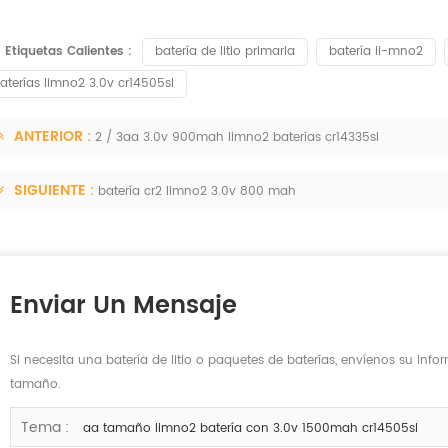
Etiquetas Calientes :
batería de litio primaria
batería li-mno2
aterías limno2 3.0v cr14505sl
ANTERIOR :
2 / 3aa 3.0v 900mah limno2 baterías cr14335sl
SIGUIENTE :
batería cr2 limno2 3.0v 800 mah
Enviar Un Mensaje
Si necesita una batería de litio o paquetes de baterías, envíenos su info
tamaño.
Tema :
aa tamaño limno2 batería con 3.0v 1500mah cr14505sl