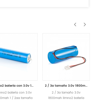
Limno2 batería con 3.0v 1800mah 1 / 2aa tamaño cr14505bl
2 / 3a tamaño 3.0v 1800mah limno2 batería cr17335bl
mno2 batería con 3.0v
2 / 3a tamaño 3.0v
3.0v 2
0mah 1 / 2aa tamaño
1800mah limno2 batería
limno2
4505bl voltaje nominal
cr17335bl voltaje nominal
nomina
v capacidad nominal 18
3.0 v capacidad nominal 18
nomina