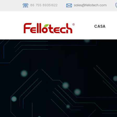
86 755 89351622
sales@fellotech.com
CASA