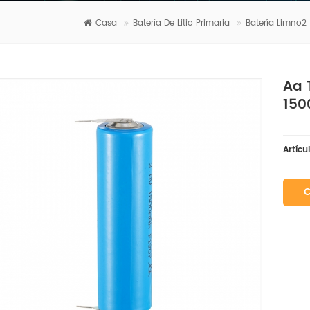
Casa
Batería De Litio Primaria
Batería Limno2
Aa 
150
Artícu