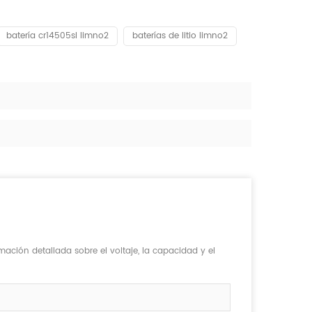
batería cr14505sl limno2
baterías de litio limno2
rmación detallada sobre el voltaje, la capacidad y el