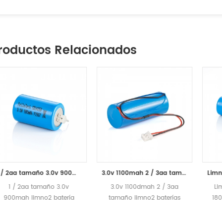
roductos Relacionados
1 / 2aa tamaño 3.0v 900mah limno2 batería cr14250bl
3.0v 1100mah 2 / 3aa tamaño limno2 baterías cr14335bl
1 / 2aa tamaño 3.0v
3.0v 1100dmah 2 / 3aa
Li
900mah limno2 batería
tamaño limno2 baterías
180
cr14250bl norte voltaje
cr14335bl
cr1
ominal 3.0 v capacidad
3.0 