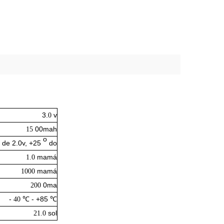
3.
v
0
00mah
15
o
 de 2.0v, +25
do
mamá
1.0
mamá
1000
0ma
200
-
℃
- +85
℃
40
sol
21.0