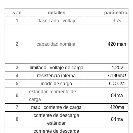
s / n
detalles
parámetros
1
clasificado voltaje
3.7v
2
capacidad nominal
420 mah
3
limitado voltaje de carga
4.20v
4
resistencia interna
≤180mΩ
5
modo de carga
CC CV.
estándar corriente de
6
84ma
carga
7
max corriente de carga
420ma
corriente de descarga
8
84ma
estándar
corriente de descarga