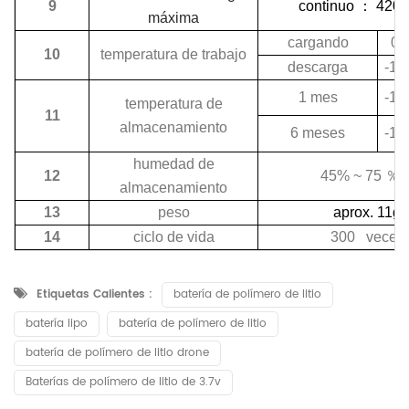
9
continuo
：
420
máxima
cargando
0 
10
temperatura de trabajo
descarga
-10
1 mes
-10
temperatura de
11
almacenamiento
6 meses
-10
humedad de
12
45% ~ 75
％
almacenamiento
13
peso
aprox. 11g
14
ciclo de vida
300 veces
Etiquetas Calientes :
batería de polímero de litio
batería lipo
batería de polímero de litio
batería de polímero de litio drone
Baterías de polímero de litio de 3.7v