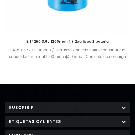
Er14250 3.6v 1200mah 1 / 2aa lisocl2 batería
Er14250 3.6v 1200mah 1 / 2aa lisocl2 batería voltaje nominal 3.6v
capacidad nominal 1200 mah @ 0.5ma Corriente de descarga
a corte de 2.0v, +25 o do descarga estándar corriente 0.5ma
máximo recomendado corriente bajo descarga continua 40 ma
máximo recomendado corriente bajo descarga de pulso 80ma
Operacional rango de temperatura -55 ℃ - +85 ℃ peso
nominal 10g
SUSCRIBIR
ETIQUETAS CALIENTES