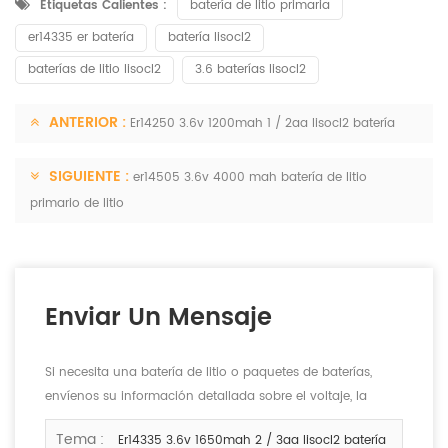
Etiquetas Calientes :
batería de litio primaria
er14335 er batería
batería lisocl2
baterías de litio lisocl2
3.6 baterías lisocl2
ANTERIOR :
Er14250 3.6v 1200mah 1 / 2aa lisocl2 batería
SIGUIENTE :
er14505 3.6v 4000 mah batería de litio
primario de litio
Enviar Un Mensaje
Si necesita una batería de litio o paquetes de baterías,
envíenos su información detallada sobre el voltaje, la
capacidad y el tamaño.
Tema :
Er14335 3.6v 1650mah 2 / 3aa lisocl2 batería