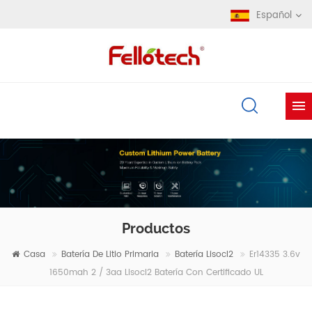
Español
Productos
Casa
Batería De Litio Primaria
Batería Lisocl2
Er14335 3.6v
1650mah 2 / 3aa Lisocl2 Batería Con Certificado UL