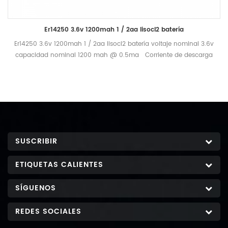
Er14250 3.6v 1200mah 1 / 2aa lisocl2 batería
Er14250 3.6v 1200mah 1 / 2aa lisocl2 batería voltaje nominal 3.6v
capacidad nominal 1200 mah @ 0.5ma Corriente de descarga
a corte de 2.0v, +25 o do descarga estándar corriente 0.5ma
máximo recomendado corriente bajo descarga continua 40 ma
máximo recomendado corriente bajo descarga de pulso 80ma
Operacional rango de temperatura -55 ℃ - +85 ℃ peso
nominal 10g
SUSCRIBIR
ETIQUETAS CALIENTES
SÍGUENOS
REDES SOCIALES