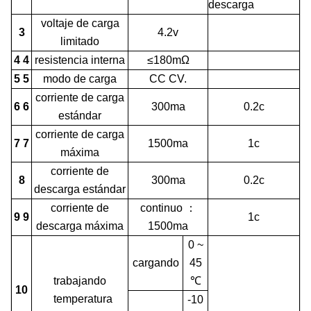
descarga
voltaje de carga
3
4.2v
limitado
4 4
resistencia interna
≤180mΩ
5 5
modo de carga
CC CV.
corriente de carga
6 6
300ma
0.2c
estándar
corriente de carga
7 7
1500ma
1c
máxima
corriente de
8
300ma
0.2c
descarga estándar
corriente de
continuo
：
9 9
1c
descarga máxima
1500ma
0 ~
cargando
45
trabajando
℃
10
temperatura
-10