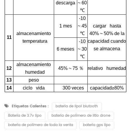
descarga
~ 60
℃
-10
1 mes
~ 45
cargar hasta
almacenamiento
℃
40% ~ 50% de la
11
temperatura
capacidad cuando
-10
se almacena
6 meses
~ 30
℃
almacenamiento
12
45% ~ 75
％
relativo humedad
humedad
13
peso
14
ciclo vida
300 veces
capacidad≥80%
Etiquetas Calientes :
batería de lipol blutooth
Batería de 3.7v lipo
batería de polímero de litio drone
batería de polímero de toda la venta
batería gps lipo