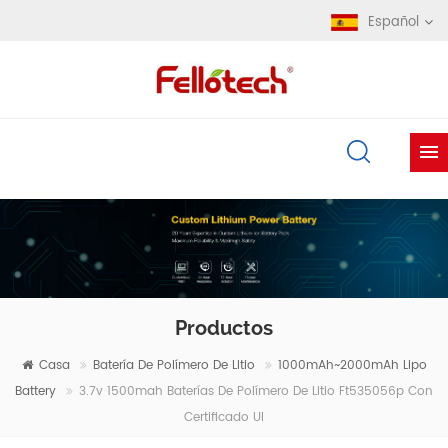
Español
Productos
Casa
Batería De Polímero De Litio
1000mAh~2000mAh Lipo
Battery
3.7v 1500mah Baterías De Polímero De Litio Ft535056p Con
Certificado Ul