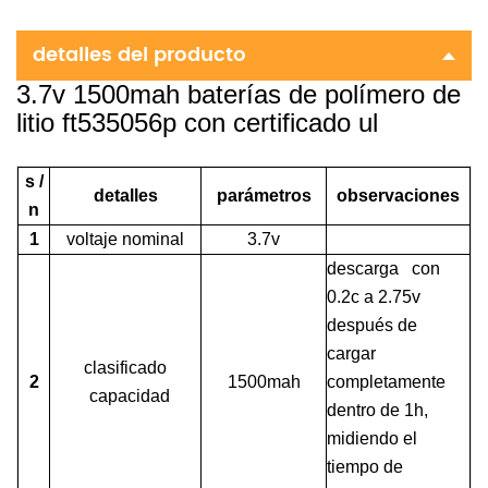
detalles del producto
3.7v 1500mah baterías de polímero de
litio ft535056p con certificado ul
s /
detalles
parámetros
observaciones
n
1
voltaje nominal
3.7v
descarga con
0.2c a 2.75v
después de
cargar
clasificado
2
1500mah
completamente
capacidad
dentro de 1h,
midiendo el
tiempo de