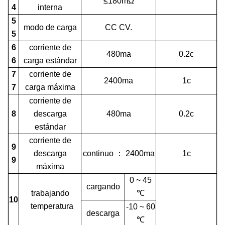
≤180mΩ
4
interna
5
modo de carga
CC CV.
5
6
corriente de
480ma
0.2c
6
carga estándar
7
corriente de
2400ma
1c
7
carga máxima
corriente de
8
descarga
480ma
0.2c
estándar
corriente de
9
descarga
continuo
：
2400ma
1c
9
máxima
0 ~ 45
cargando
trabajando
℃
10
temperatura
-10 ~ 60
descarga
℃