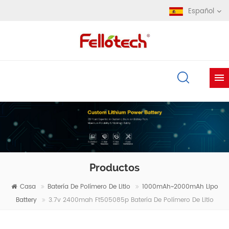
Español
Productos
Casa
Batería De Polímero De Litio
1000mAh~2000mAh Lipo
Battery
3.7v 2400mah Ft505085p Batería De Polímero De Litio