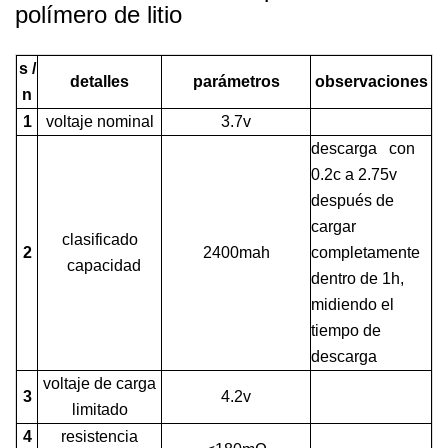
polímero de litio
s /
detalles
parámetros
observaciones
n
1
voltaje nominal
3.7v
descarga con
0.2c a 2.75v
después de
cargar
clasificado
2
2400mah
completamente
capacidad
dentro de 1h,
midiendo el
tiempo de
descarga
voltaje de carga
3
4.2v
limitado
4
resistencia