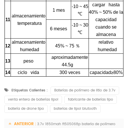
cargar hasta
-10 ~ 45
1 mes
40% ~ 50% de la
℃
almacenamiento
11
capacidad
temperatura
-10 ~ 30
cuando se
6 meses
℃
almacena
almacenamiento
relativo
12
45% ~ 75
％
humedad
humedad
aproximadamente
13
peso
44.5g
14
ciclo vida
300 veces
capacidad≥80%
Etiquetas Calientes :
Baterías de polímero de litio de 3.7v
venta entera de baterías lipol
fabricante de baterías lipo
batería de drone lipo
baterías de lipol blutooth
ANTERIOR :
3.7v 1850mah ft505068p batería de polímero